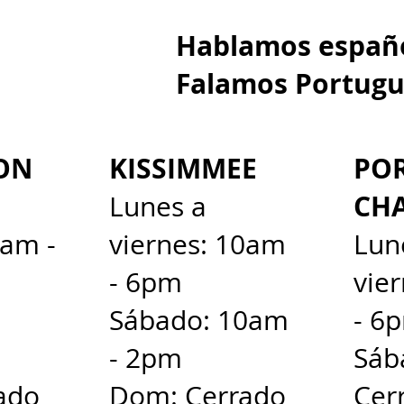
Hablamos e
Falamos Portugu
ON
KISSIMMEE
PO
CH
Lunes a
0am -
viernes: 10am
Lun
- 6pm
vie
Sábado: 10am
- 6
- 2pm
Sáb
ado
Dom: Cerrado
Cer