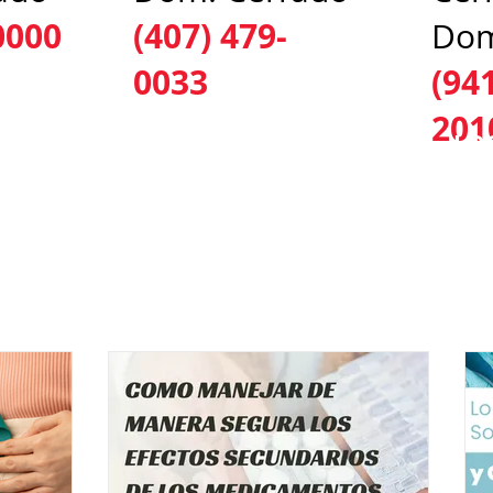
0000
(407) 479-
Dom
0033
(94
201
ICIOS
PRUEBAS Y TRATAMIENTOS
LO