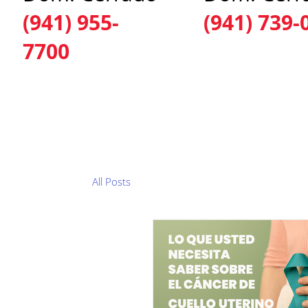
(941) 955-
(941) 739-
7700
INICIO
ACERCA DE NOSOTROS
SERV
All Posts