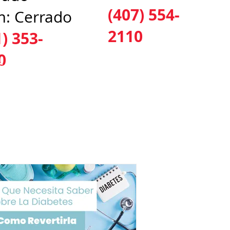
(407) 554-
: Cerrado
2110
1) 353-
0
CALIZACIONES
CONTÁCTENOS
BLOG