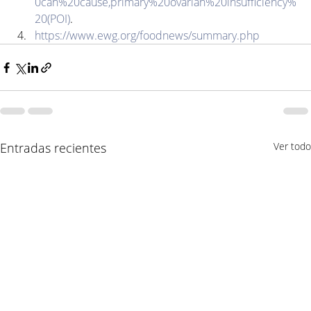
0can%20cause,primary%20ovarian%20insufficiency%
20(POI)
.
https://www.ewg.org/foodnews/summary.php
Entradas recientes
Ver todo