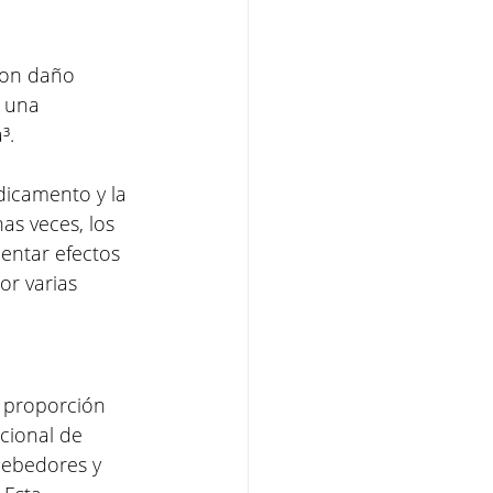
son daño 
 una 
³.
dicamento y la 
as veces, los 
entar efectos 
or varias 
 proporción 
cional de 
bebedores y 