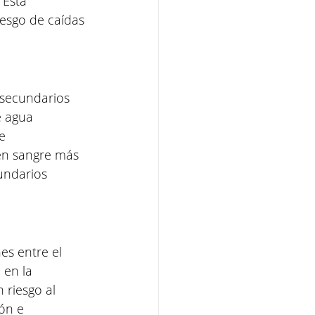
Esta 
esgo de caídas 
 secundarios 
e agua 
e 
en sangre más 
undarios 
es entre el 
 en la 
riesgo al 
ón e 