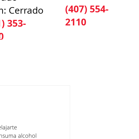
(407) 554-
: Cerrado
2110
1) 353-
0
CALIZACIONES
CONTÁCTENOS
BLOG
lajarte 
onsuma alcohol 