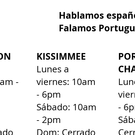
Hablamos e
Falamos Portugu
ON
KISSIMMEE
PO
CH
Lunes a
0am -
viernes: 10am
Lun
- 6pm
vie
Sábado: 10am
- 6
- 2pm
Sáb
ado
Dom: Cerrado
Cer