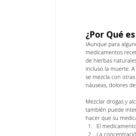
¿Por Qué es
IAunque para alguno
medicamentos recet
de hierbas naturale
incluso la muerte. 
se mezcla con otra
náuseas, dolores de
Mezclar drogas y al
también puede inter
hacer que su medica
El medicamento
La concentraci