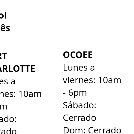
spañol
ês​
OCOEE
RT
Lunes a
ARLOTTE
viernes: 10am
es a
- 6pm
rnes: 10am
Sábado:
pm
Cerrado
ado:
Dom: Cerrado
rado