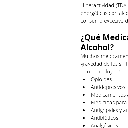
Hiperactividad (TDAH
energéticas con alco
consumo excesivo de
¿Qué Medica
Alcohol?
Muchos medicamentos
gravedad de los sí
alcohol incluyen³:
Opioides
Antidepresivos
Medicamentos a
Medicinas para
Antigripales y a
Antibióticos
Analgésicos