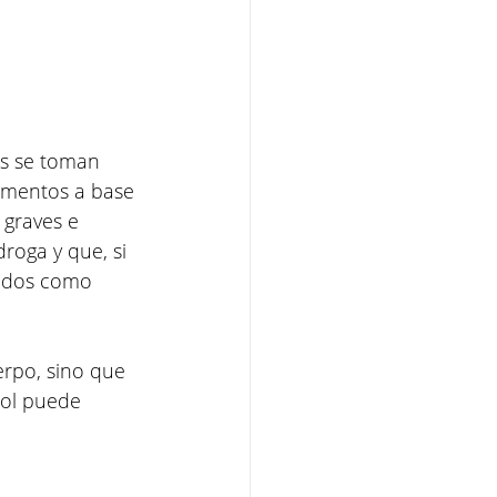
s se toman 
amentos a base 
graves e 
roga y que, si 
eados como 
erpo, sino que 
hol puede 