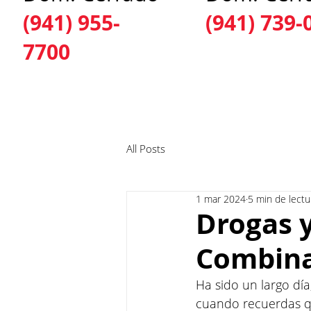
(941) 955-
(941) 739-
7700
INICIO
ACERCA DE NOSOTROS
SERV
All Posts
1 mar 2024
5 min de lectu
Drogas 
Combina
Ha sido un largo día
cuando recuerdas qu