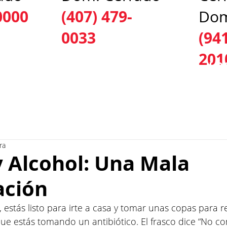
0000
(407) 479-
Dom
0033
(94
201
ICIOS
PRUEBAS Y TRATAMIENTOS
LO
ra
y Alcohol: Una Mala
ción
, estás listo para irte a casa y tomar unas copas para re
e estás tomando un antibiótico. El frasco dice “No c