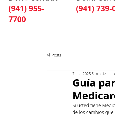
(941) 955-
(941) 739-
7700
INICIO
ACERCA DE NOSOTROS
SERV
All Posts
7 ene 2025
5 min de lectu
Guía par
Medicar
Si usted tiene Medi
de los cambios que 