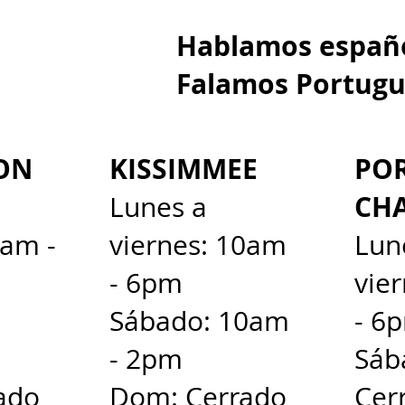
Hablamos e
Falamos Portugu
ON
KISSIMMEE
PO
CH
Lunes a
0am -
viernes: 10am
Lun
- 6pm
vie
Sábado: 10am
- 6
- 2pm
Sáb
ado
Dom: Cerrado
Cer