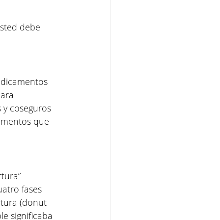
sted debe 
medicamentos 
ara 
 y coseguros 
camentos que 
tura” 
uatro fases 
rtura (donut 
e significaba 