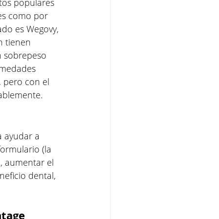
tos populares 
es como por 
ado es Wegovy, 
 tienen 
n sobrepeso 
ermedades 
 pero con el 
rablemente.
a ayudar a 
ormulario (la 
, aumentar el 
neficio dental, 
ntage