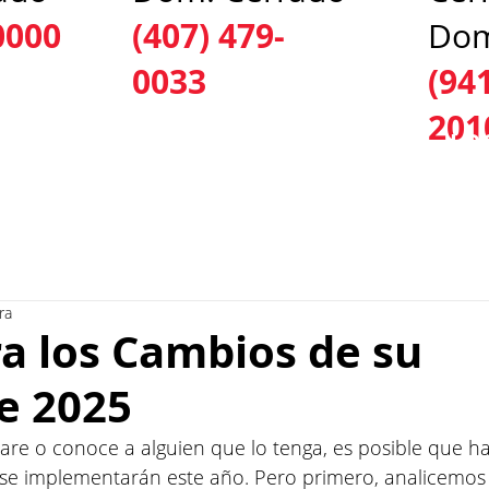
0000
(407) 479-
Dom
0033
(94
201
ICIOS
PRUEBAS Y TRATAMIENTOS
LO
ra
a los Cambios de su
e 2025
care o conoce a alguien que lo tenga, es posible que h
se implementarán este año. Pero primero, analicemos