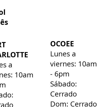
spañol
ês​
OCOEE
RT
Lunes a
ARLOTTE
viernes: 10am
es a
- 6pm
rnes: 10am
Sábado:
pm
Cerrado
ado:
Dom: Cerrado
rado