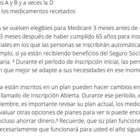
es A y B y a veces la D
e los medicamentos recetados
 se vuelven elegibles para Medicare 3 meses antes de 
 3 meses después de haber cumplido 65 años para inscr
iales en los que las personas se inscribirán automátic
emplo, si ya están recibiendo beneficios del Seguro Socia
iaria. ² Durante el período de inscripción inicial, las p
an que mejor se adapte a sus necesidades en ese mom
a están inscritos en un plan pueden hacer cambios en 
llamado de Inscripción Abierta. Durante ese período, e
ciembre, es importante revisar su plan actual, los med
valuar otras opciones de planes para ver si puede enc
ncluso ahorrar dinero.³ Recuerde, que su plan funcion
 necesariamente que funcionará para usted el año sigui