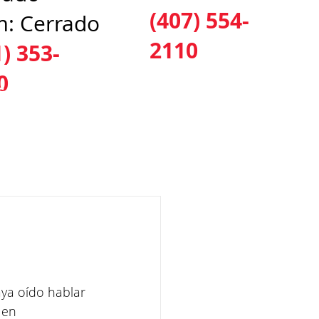
(407) 554-
: Cerrado
2110
1) 353-
0
CALIZACIONES
CONTÁCTENOS
BLOG
aya oído hablar 
 en 