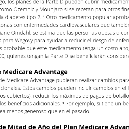
go, los planes de la Parte D pueden cubrir medicamen
como Ozempic y Mounjaro si se recetan para otros fin
 la diabetes tipo 2. ⁴ Otro medicamento popular aprob
rsonas con enfermedades cardiovasculares que también
iane Omdahl, se estima que las personas obesas o co
es para Wegovy para ayudar a reducir el riesgo de enf
 Es probable que este medicamento tenga un costo alto,
00, quienes tengan la Parte D se beneficiarán conside
e Medicare Advantage
 de Medicare Advantage pudieran realizar cambios par
icionales. Estos cambios pueden incluir cambios en el f
s cubiertos), reducir los máximos de pagos de bolsillo
os beneficios adicionales. ⁴ Por ejemplo, si tiene un be
sea menos generoso que en el pasado.
 de Mitad de Año del Plan Medicare Adva