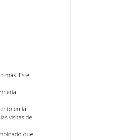
o más. Este 
ermería 
ento en la 
as visitas de 
ombinado que 